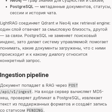
Neo4j
— граф знаний для сущностей и связей;
PostgreSQL
— метаданные документов, статусы,
сессии и история чата.
LightRAG соединяет Qdrant и Neo4j как retrieval engine:
один слой отвечает за смысловую близость, другой
— за связи. PostgreSQL не заменяет поисковый
индекс, зато делает систему управляемой: помогает
понимать, какие документы загружены, что с ними
происходит и к какому диалогу относится
конкретный запрос.
Ingestion pipeline
Документ попадает в RAG через
POST
. На входе сервер вычисляет MD5-
/api/v1/ingest
хеш, проверяет дубликат в PostgreSQL, извлекает
текст из поддержанных форматов и создаёт запись
со статусом
.
PENDING