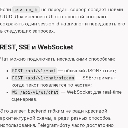
Если
не передан, сервер создаёт новый
session_id
UUID. Для внешнего UI это простой контракт:
сохранять один session id на диалог и передавать его
в следующих запросах.
REST, SSE и WebSocket
Чат можно подключать несколькими способами:
— обычный JSON-ответ;
POST /api/v1/chat
— SSE-стриминг,
POST /api/v1/chat/stream
когда текст появляется по частям;
— WebSocket для real-time
WS /api/v1/ws/chat
сценариев.
Это делает backend гибким не ради красивой
архитектурной схемы, а ради разных способов
использования. Telegram-боту часто достаточно