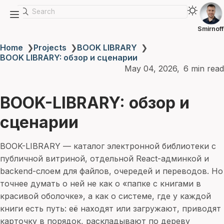
Search
Smirnoff
Home
❯
Projects
❯
BOOK LIBRARY
❯
BOOK LIBRARY: обзор и сценарии
May 04, 2026
6 min read
BOOK-LIBRARY: обзор и
сценарии
BOOK-LIBRARY — каталог электронной библиотеки с
публичной витриной, отдельной React-админкой и
backend-слоем для файлов, очередей и переводов. Но
точнее думать о ней не как о «папке с книгами в
красивой оболочке», а как о системе, где у каждой
книги есть путь: её находят или загружают, приводят
карточку в порядок, раскладывают по дереву