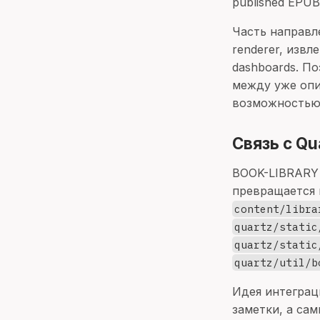
published EPUB/
Часть направле
renderer, извл
dashboards. По
между уже опи
возможностью
Связь с Qu
BOOK-LIBRARY 
превращается в
content/libra
quartz/static
quartz/static
quartz/util/b
Идея интеграц
заметки, а са