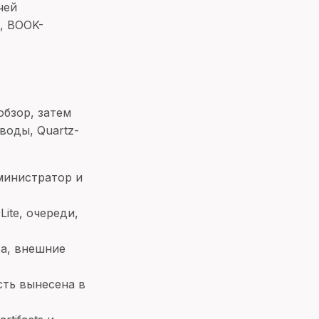
чей
, BOOK-
обзор, затем
воды, Quartz-
министратор и
ite, очереди,
а, внешние
ть вынесена в