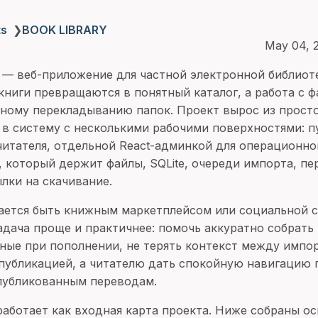
ts
❯
BOOK LIBRARY
May 04, 
— веб-приложение для частной электронной библиоте
книги превращаются в понятный каталог, а работа с ф
чному перекладыванию папок. Проект вырос из просто
г в систему с несколькими рабочими поверхностями: 
читателя, отдельной React-админкой для операционно
, который держит файлы, SQLite, очереди импорта, пе
лки на скачивание.
ается быть книжным маркетплейсом или социальной 
задача проще и практичнее: помочь аккуратно собрать
ные при пополнении, не терять контекст между импо
публикацией, а читателю дать спокойную навигацию 
публикованным переводам.
работает как входная карта проекта. Ниже собраны о