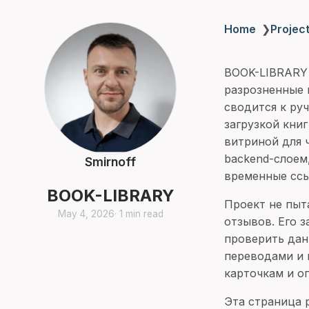
Home
❯
Projec
BOOK-LIBRARY 
разрозненные 
сводится к ру
загрузкой кни
витриной для 
backend-слоем
Smirnoff
временные ссы
BOOK-LIBRARY
Проект не пыт
May 4, 2026
· 1 min read
отзывов. Его 
проверить дан
переводами и 
карточкам и о
Эта страница 