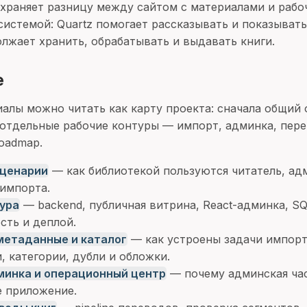
охраняет разницу между сайтом с материалами и рабо
системой: Quartz помогает рассказывать и показывать
лжает хранить, обрабатывать и выдавать книги.
е
алы можно читать как карту проекта: сначала общий 
 отдельные рабочие контуры — импорт, админка, пере
roadmap.
сценарии
— как библиотекой пользуются читатель, ад
импорта.
ура
— backend, публичная витрина, React-админка, SQL
сть и деплой.
метаданные и каталог
— как устроены задачи импорт
, категории, дубли и обложки.
минка и операционный центр
— почему админская час
е приложение.