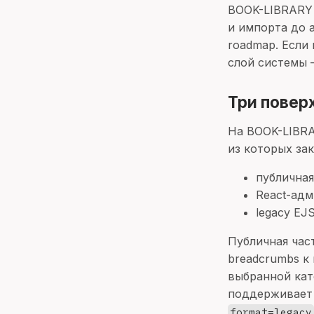
BOOK-LIBRARY 
и импорта до 
roadmap. Если
слой системы 
Три повер
На BOOK-LIBRA
из которых за
публичная
React-адм
legacy EJ
Публичная час
breadcrumbs к
выбранной кат
поддерживае
format=legacy