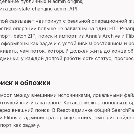
еление публичных и admin origins;
та для state-changing admin API.
лой связывает «витрину» с реальной операционной ж
олгие операции больше не завязаны на один HTTP-зап
рт, batch ZIP, поиск и импорт из Anna’s Archive и Flib
оформлены как задачи с устойчивым состоянием и poll
ивать, чем поток, который должен жить до конца об
дминки: у каждой долгой работы есть статус, прогрес
оиск и обложки
мост между внешними источниками, локальными фай
рточкой книги в каталоге. Каталог можно пополнять в
через внешний поиск. В React-админке общий SearchP
 и Flibusta: администратор ищет книгу, смотрит найд
порт как задачу.