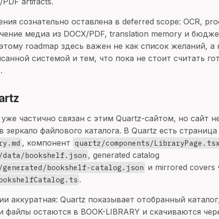
PDF artifacts.
ния сознательно оставлена в deferred scope: OCR, pro
ечение медиа из DOCX/PDF, translation memory и бюдж
этому roadmap здесь важен не как список желаний, а 
санной системой и тем, что пока не стоит считать го
.
artz
уже частично связан с этим Quartz-сайтом, но сайт н
 зеркало файлового каталога. В Quartz есть страница
, компонент
ry.md
quartz/components/LibraryPage.ts
, generated catalog
/data/bookshelf.json
и mirrored covers
/generated/bookshelf-catalog.json
.
ookshelfCatalog.ts
ии аккуратная: Quartz показывает отобранный каталог
ми файлы остаются в BOOK-LIBRARY и скачиваются че