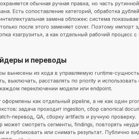
сохраняется обычная ручная правка, но часть рутинно
ана. Есть сопоставление категорий, обработка дублей
интеллектуальная замена обложек: система показывает
 только после этого заменяет cover. Поэтому импорт 
опка «загрузить», а как отдельный рабочий процесс с
йдеры и переводы
ы вынесены из кода в управляемую runtime-сущность 
, выключать, расставлять по priority и использовать с
 каждом переключении модели или endpoint.
оформлены как отдельный pipeline, а не как один pro
кстов: задача проходит ingestion, сбор canonical docu
batch-перевод, QA, сборку artifacts и ручную проверку.
 может смотреть сегменты, findings, повторять неуда
чи и публиковать или снимать результат. Публично ви