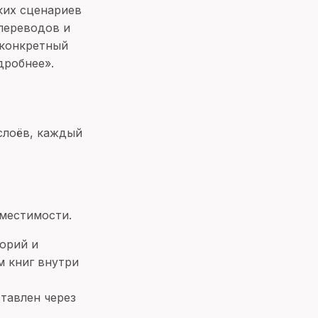
ких сценариев
-переводов и
 конкретный
дробнее».
слоёв, каждый
вместимости.
горий и
м книг внутри
ставлен через