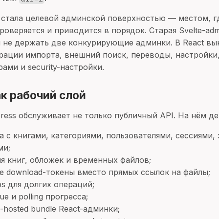
 стала целевой админской поверхностью — местом, г
роверяется и приводится в порядок. Старая Svelte-adm
ы не держать две конкурирующие админки. В React в
ерации импорта, внешний поиск, переводы, настройки
ами и security-настройки.
ак рабочий слой
ress обслуживает не только публичный API. На нём де
за с книгами, категориями, пользователями, сессиями,
ми;
ля книг, обложек и временных файлов;
 download-токены вместо прямых ссылок на файлы;
obs для долгих операций;
ue и polling прогресса;
n-hosted bundle React-админки;