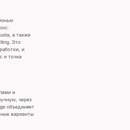
изнью
рос:
usta, а также
ing. Это
работки, и
с и точка
лами и
ручную, через
age объединяет
енные варианты