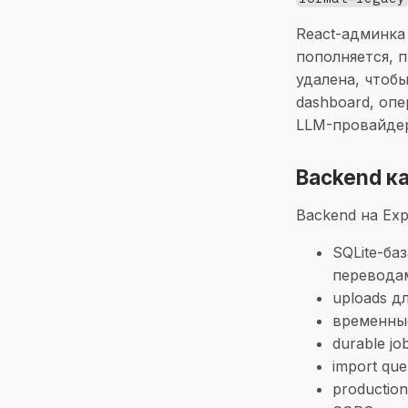
React-админка
пополняется, п
удалена, чтоб
dashboard, оп
LLM-провайдер
Backend к
Backend на Exp
SQLite-ба
перевода
uploads д
временные
durable j
import que
productio