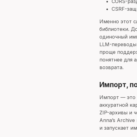
CORS-разд
CSRF-защи
Именно этот с
библиотеки. Д
одиночный импо
LLM-переводы 
проще поддерж
понятнее для а
возврата.
Импорт, п
Импорт — это 
аккуратной ка
ZIP-архивы и 
Anna’s Archive
и запускает им