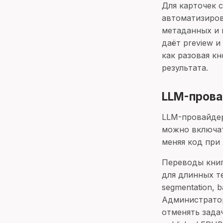
Для карточек 
автоматизиров
метаданных и 
даёт preview и
как разовая кн
результата.
LLM-прова
LLM-провайдер
можно включать
меняя код при
Переводы книг 
для длинных те
segmentation, 
Администратор
отменять зада