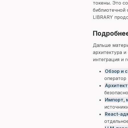
токены. Это с
библиотечной 
LIBRARY продо
Подробне
Дальше матери
архитектура и
интеграция и 
Обзор и 
оператор 
Архитект
безопасно
Импорт, 
источники
React-ад
отдельно