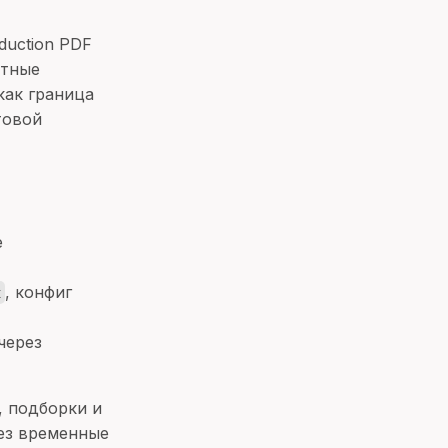
duction PDF
етные
как граница
товой
е
, конфиг
x
 через
, подборки и
рез временные