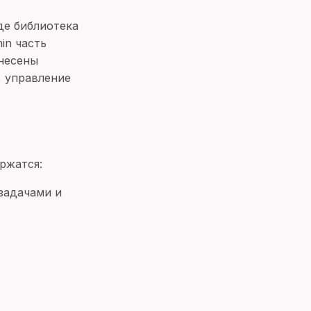
де библиотека
in часть
ынесены
, управление
ржатся:
 задачами и