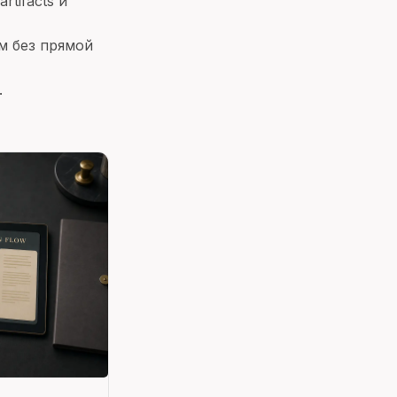
rtifacts и
м без прямой
.