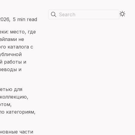
Search
2026
5 min read
ки: место, где
айлами не
го каталога с
публичной
й работы и
реводы и
сетью для
 коллекцию,
ртом,
по категориям,
сновные части