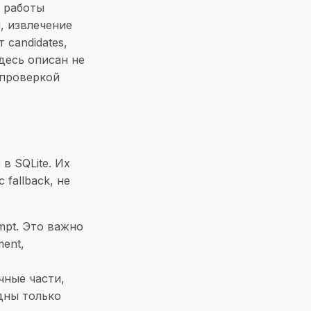
й работы
, извлечение
 candidates,
здесь описан не
 проверкой
в SQLite. Их
 fallback, не
mpt. Это важно
ment,
чные части,
дны только