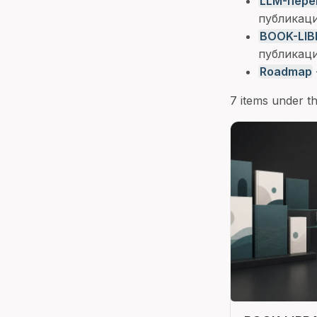
LLM-пере
публикаци
BOOK-LIB
публикаци
Roadmap
7 items under thi