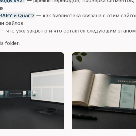
воды книг
— pipeline переводов, проверка сегментов, a
я.
RARY и Quartz
— как библиотека связана с этим сайто
и файлов.
— что уже закрыто и что остаётся следующим этапом
s folder.